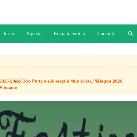
Inicio
Agenda
Envía tu evento
Contacto
2026
Boo Party en Albergue Municipal, Piélagos 2026
8 Ago
 Almacen