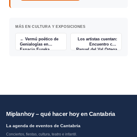
MÁS EN CULTURA Y EXPOSICIONES
← Vermú poético de
Los artistas cuentan:
Genialogías en
Encuentro con
Espacio Eureka
Raquel del Val Ortega
→
Miplanhoy – qué hacer hoy en Cantabria
La agenda de eventos de Cantabria
Conciertos, fiestas, cultura, teatro e infantil.