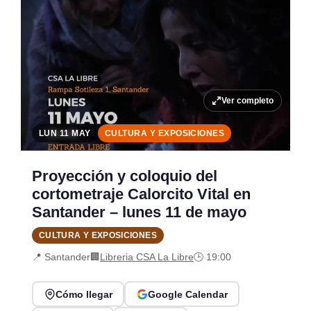
Ver completo
LUN 11 MAY
CULTURA Y EXPOSICIONES
Proyección y coloquio del
cortometraje Calorcito Vital en
Santander – lunes 11 de mayo
CULTURA Y EXPOSICIONES
📍 Santander
🏢
Libreria CSA La Libre
🕒 19:00
Cómo llegar
Google Calendar