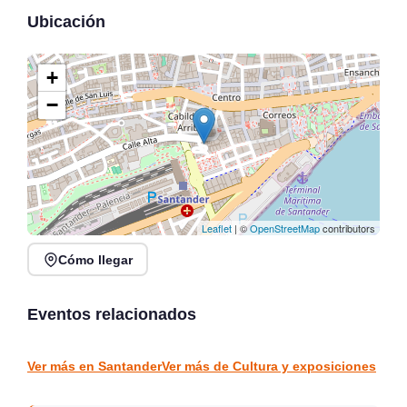
Ubicación
+
−
Leaflet
| ©
OpenStreetMap
contributors
Cómo llegar
Exposición Recuerdos
XVI Feria Nacional de
de Marina ÓÁZ en Finca-
Artesanía en Santander,
Museo Marqués de
Plaza Porticada
Eventos relacionados
Valdecilla
Solares
Santander
CULTURA Y EXPOSICIONES
CULTURA Y EXPOSICIONES
Ver más en Santander
Ver más de Cultura y exposiciones