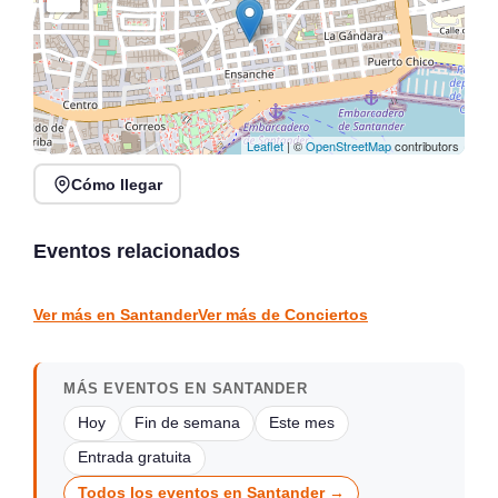
Leaflet
| ©
OpenStreetMap
contributors
Cómo llegar
Conciertos de la Atalaya
en Laredo, julio y agosto
Conciertos y Vermut en
2026
La Jontoya – Luey 2026
Eventos relacionados
Laredo
Luey
CONCIERTOS
CONCIERTOS
Ver más en Santander
Ver más de Conciertos
MÁS EVENTOS EN SANTANDER
Hoy
Fin de semana
Este mes
Entrada gratuita
Todos los eventos en Santander →