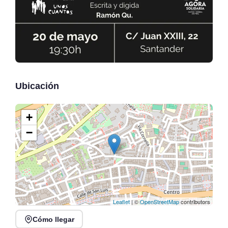
Ubicación
+
−
Leaflet
| ©
OpenStreetMap
contributors
Cómo llegar
Vuelve el Cabaret