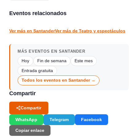
Prohibido en el Circo
Quimera
Show Drag Queen
Eventos relacionados
Santander
Santander
TEATRO Y ESPECTÁCULOS
TEATRO Y ESPECTÁCULOS
Ver más en Santander
Ver más de Teatro y espectáculos
MÁS EVENTOS EN SANTANDER
Hoy
Fin de semana
Este mes
Entrada gratuita
Todos los eventos en Santander →
Compartir
Compartir
WhatsApp
Telegram
Facebook
Copiar enlace