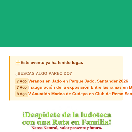
Este evento ya ha tenido lugar.
¿BUSCAS ALGO PARECIDO?
Veranos en Jado en Parque Jado, Santander 2026
7 Ago
Inauguración de la exposición Entre las ramas en B
7 Ago
V Acuatlón Marina de Cudeyo en Club de Remo San
8 Ago