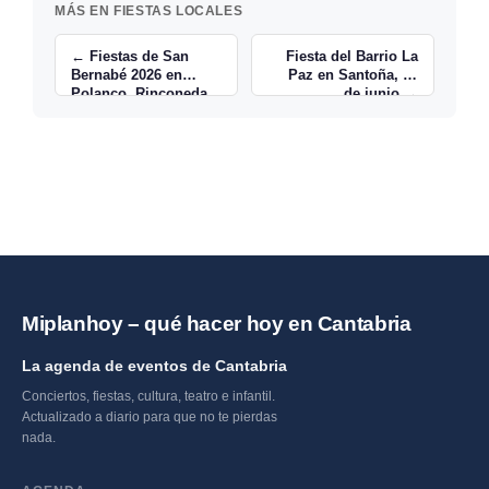
MÁS EN FIESTAS LOCALES
← Fiestas de San
Fiesta del Barrio La
Bernabé 2026 en
Paz en Santoña, 13
Polanco, Rinconeda
de junio →
Miplanhoy – qué hacer hoy en Cantabria
La agenda de eventos de Cantabria
Conciertos, fiestas, cultura, teatro e infantil.
Actualizado a diario para que no te pierdas
nada.