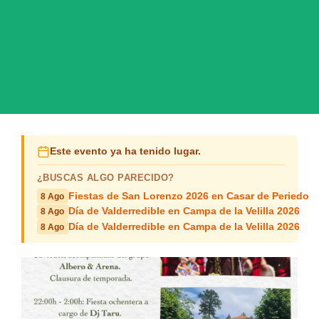
Este evento ya ha tenido lugar.
¿BUSCAS ALGO PARECIDO?
Fiestas de San Lorenzo 2026 en Casar de Periedo
8 Ago
Día de Valderredible en Campa de la Velilla 2026
8 Ago
Día de Valderredible en Campa de la Velilla 2026
8 Ago