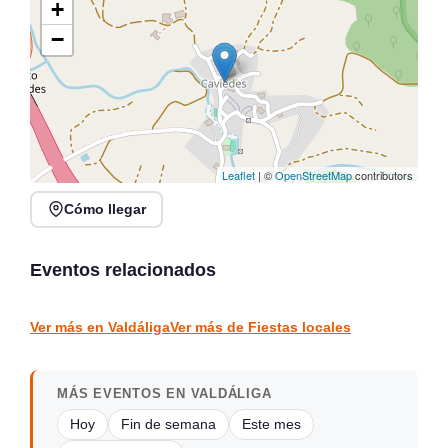
+
−
Leaflet
| ©
OpenStreetMap
contributors
Cómo llegar
Fiestas de las Nieves en
Santillán-Boria, San
XV Fiesta de los Limones
Vicente
Solidarios en Novales
Eventos relacionados
San Vicente de la Barquera
Novales
FIESTAS LOCALES
FIESTAS LOCALES
Ver más en Valdáliga
Ver más de Fiestas locales
MÁS EVENTOS EN VALDÁLIGA
Hoy
Fin de semana
Este mes