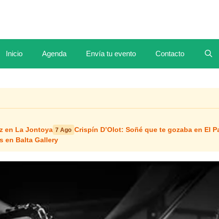
Inicio
Agenda
Envía tu evento
Contacto
z en La Jontoya
Crispín D’Olot: Soñé que te gozaba en El P
7 Ago
s en Balta Gallery