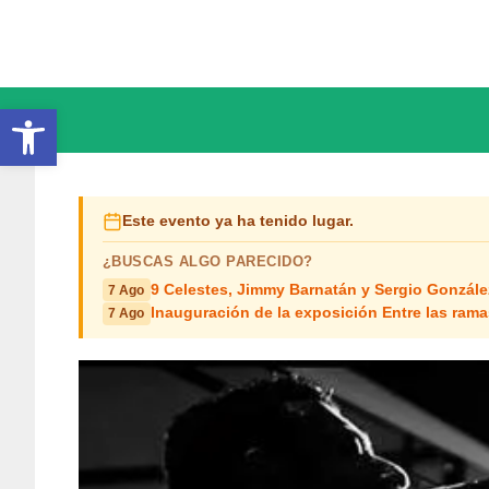
Saltar
al
contenido
Abrir barra de herramientas
Este evento ya ha tenido lugar.
¿BUSCAS ALGO PARECIDO?
9 Celestes, Jimmy Barnatán y Sergio Gonzále
7 Ago
Inauguración de la exposición Entre las rama
7 Ago