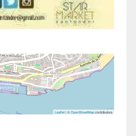
Leaflet
| ©
OpenStreetMap
contributors