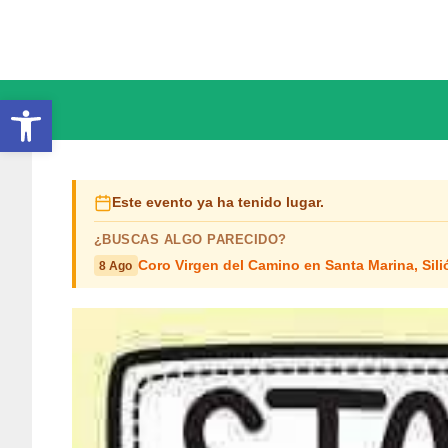
Saltar
al
contenido
Abrir barra de herramientas
Este evento ya ha tenido lugar.
¿BUSCAS ALGO PARECIDO?
Coro Virgen del Camino en Santa Marina, Sili
8 Ago