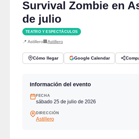
Survival Zombie en As
de julio
TEATRO Y ESPECTÁCULOS
📍 Astillero
🏢
Astillero
Cómo llegar
Google Calendar
Compa
Información del evento
FECHA
sábado 25 de julio de 2026
DIRECCIÓN
Astillero