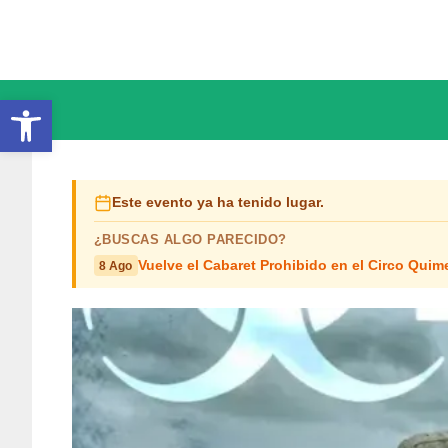
Saltar
al
contenido
Abrir barra de herramientas
Este evento ya ha tenido lugar.
¿BUSCAS ALGO PARECIDO?
Vuelve el Cabaret Prohibido en el Circo Quim
8 Ago