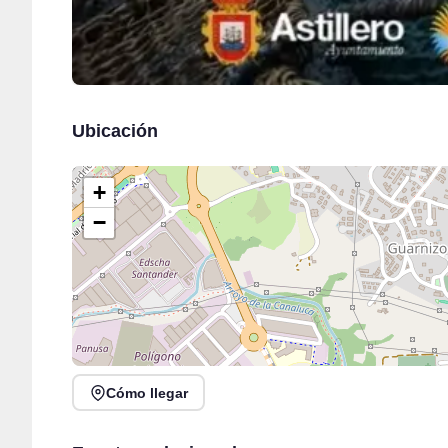
Ubicación
+
−
Cómo llegar
Vuelve el Cabaret Prohibido en el Circo Quimera