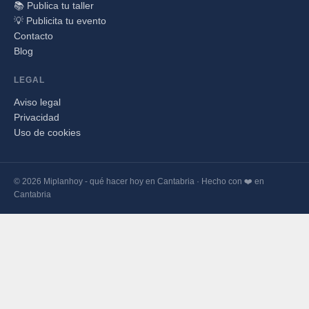
📚 Publica tu taller
💡 Publicita tu evento
Contacto
Blog
LEGAL
Aviso legal
Privacidad
Uso de cookies
© 2026 Miplanhoy - qué hacer hoy en Cantabria · Hecho con ❤️ en
Cantabria