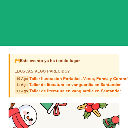
Este evento ya ha tenido lugar.
¿BUSCAS ALGO PARECIDO?
Taller Ilustración Portadas: Verso, Forma y Contra
10 Ago
Taller de literatura en vanguardia en Santander
11 Ago
Taller de literatura en vanguardia en Santander
13 Ago