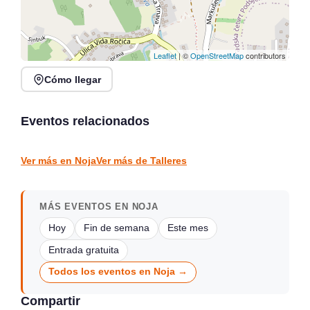
Leaflet
| ©
OpenStreetMap
contributors
Cómo llegar
Taller Ilustración
Portadas: Verso, Forma y
Taller de literatura en
Contraforma
vanguardia en Santander
Eventos relacionados
Santander
Santander
TALLERES
TALLERES
Ver más en Noja
Ver más de Talleres
MÁS EVENTOS EN NOJA
Hoy
Fin de semana
Este mes
Entrada gratuita
Todos los eventos en Noja →
Compartir