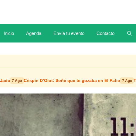
Inicio
Agenda
Envía tu evento
Contacto
 Jado
Crispín D’Olot: Soñé que te gozaba en El Patio
T
7 Ago
7 Ago