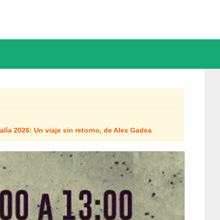
alía 2026: Un viaje sin retorno, de Alex Gadea