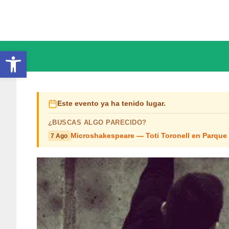
Saltar
al
contenido
Abrir barra de herramientas
Este evento ya ha tenido lugar.
¿BUSCAS ALGO PARECIDO?
Microshakespeare — Toti Toronell en Parque
7 Ago