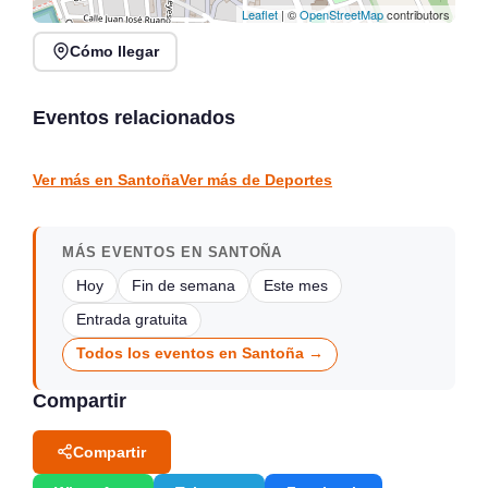
Leaflet
| ©
OpenStreetMap
contributors
Cómo llegar
Run Club y Cata de
V Acuatlón Marina de
Cafés de Especialidad en
Cudeyo en Club de Remo
Panistas
San Pantaleón, Pontejos
Eventos relacionados
Santander
Marina de Cudeyo
DEPORTES
DEPORTES
Ver más en Santoña
Ver más de Deportes
MÁS EVENTOS EN SANTOÑA
Hoy
Fin de semana
Este mes
Entrada gratuita
Todos los eventos en Santoña →
Compartir
Compartir