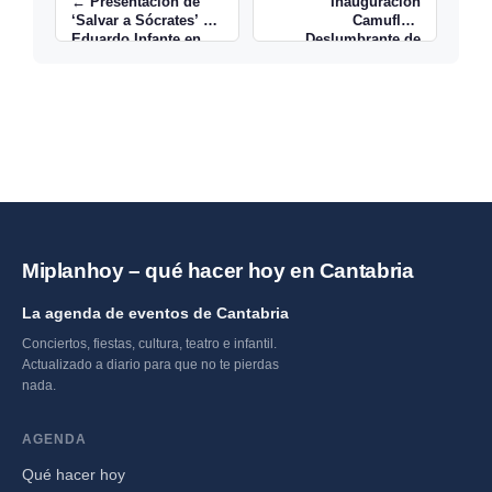
← Presentación de
Inauguración
‘Salvar a Sócrates’ de
Camuflaje
Eduardo Infante en
Deslumbrante de
Librería Gil
Néstor del Barrio en
MECHA →
Miplanhoy – qué hacer hoy en Cantabria
La agenda de eventos de Cantabria
Conciertos, fiestas, cultura, teatro e infantil.
Actualizado a diario para que no te pierdas
nada.
AGENDA
Qué hacer hoy