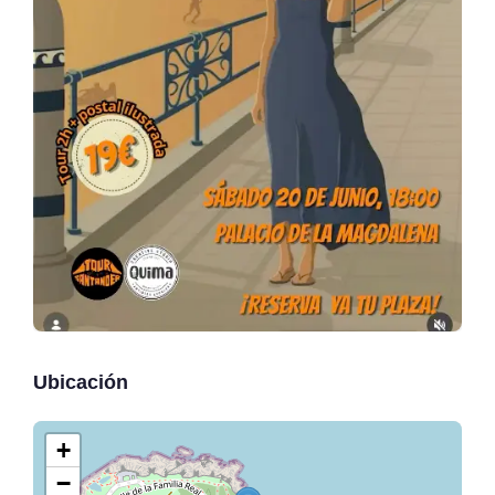
Ubicación
+
−