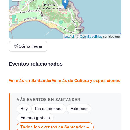
Leaflet
| ©
OpenStreetMap
contributors
Cómo llegar
Talleres de Plantas
Plan gratuito todos los
Silvestres en Casa
lunes en Café Bolero |
Gótica, Mazcuerras
Agenda cultural 2026
Eventos relacionados
Mazcuerras
Santander
CULTURA Y EXPOSICIONES
CULTURA Y EXPOSICIONES
Ver más en Santander
Ver más de Cultura y exposiciones
MÁS EVENTOS EN SANTANDER
Hoy
Fin de semana
Este mes
Entrada gratuita
Todos los eventos en Santander →