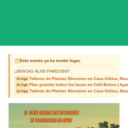
Este evento ya ha tenido lugar.
¿BUSCAS ALGO PARECIDO?
Talleres de Plantas Silvestres en Casa Gótica, Ma
10 Ago
Plan gratuito todos los lunes en Café Bolero | Age
10 Ago
Talleres de Plantas Silvestres en Casa Gótica, Ma
12 Ago