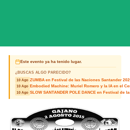
Este evento ya ha tenido lugar.
¿BUSCAS ALGO PARECIDO?
ZUMBA en Festival de las Naciones Santander 202
10 Ago
Embodied Machine: Muriel Romero y la IA en el Ce
10 Ago
SLOW SANTANDER POLE DANCE en Festival de las
10 Ago