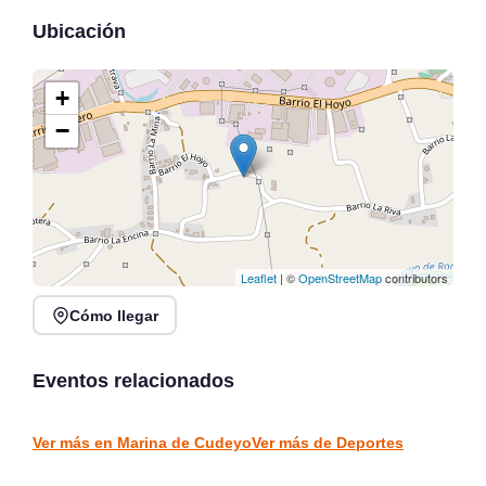
Ubicación
+
−
Leaflet
| ©
OpenStreetMap
contributors
Cómo llegar
Deporte Rural en
FUNDACIÓN REAL
Arnuero, Campa de las
RACING CLUB en
Fiestas
Festival de las Naciones
Eventos relacionados
Santander 2026
Arnuero
Santander
DEPORTES
DEPORTES
Ver más en Marina de Cudeyo
Ver más de Deportes