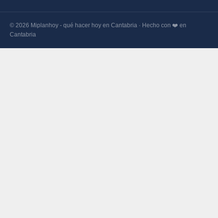
© 2026 Miplanhoy - qué hacer hoy en Cantabria · Hecho con ❤️ en
Cantabria