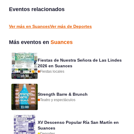
Ruge Parbayón en
Concentración Anual de
Piélagos 2026
Clásicos Toranzo en
Eventos relacionados
Puente Viesgo
Polanco
Puente Viesgo
DEPORTES
DEPORTES
Ver más en Suances
Ver más de Deportes
Más eventos en
Suances
Fiestas de Nuestra Señora de Las Lindes
2026 en Suances
Fiestas locales
18:30
Strength Barre & Brunch
Teatro y espectáculos
11:00
XV Descenso Popular Ría San Martín en
Suances
Deportes