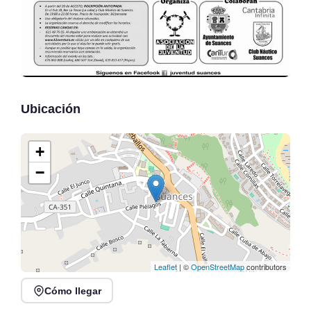
Ubicación
+
−
Leaflet
| ©
OpenStreetMap
contributors
Cómo llegar
V Concentración Motera
Exposición