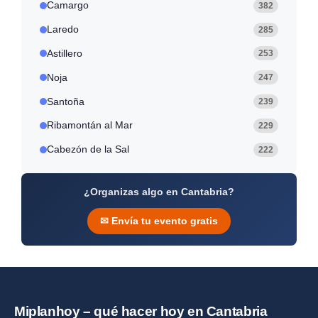
z
e
r
Camargo
382
a
d
a
Laredo
285
Astillero
253
Noja
247
Santoña
239
Ribamontán al Mar
229
Cabezón de la Sal
222
¿Organizas algo en Cantabria?
✉ Envía tu evento gratis
Miplanhoy – qué hacer hoy en Cantabria