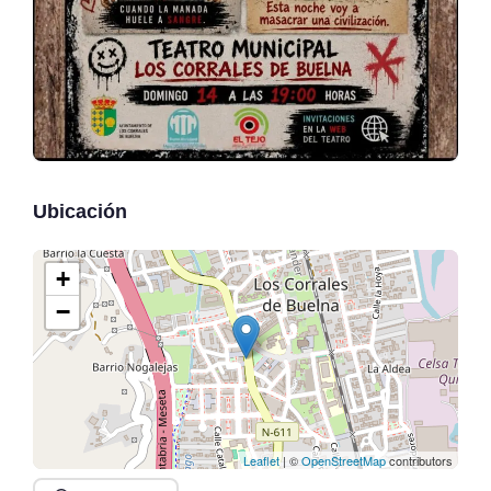
Ubicación
+
−
Leaflet
| ©
OpenStreetMap
contributors