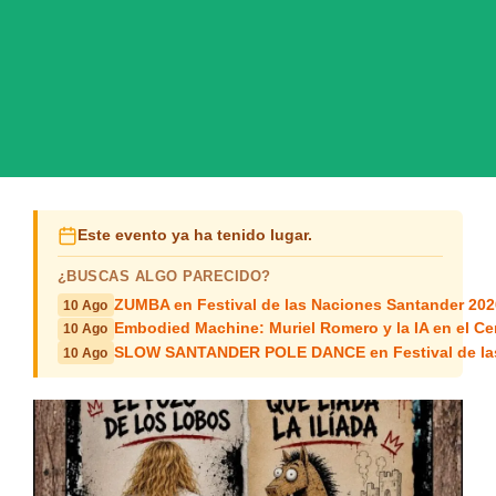
Este evento ya ha tenido lugar.
¿BUSCAS ALGO PARECIDO?
ZUMBA en Festival de las Naciones Santander 202
10 Ago
Embodied Machine: Muriel Romero y la IA en el Ce
10 Ago
SLOW SANTANDER POLE DANCE en Festival de las
10 Ago