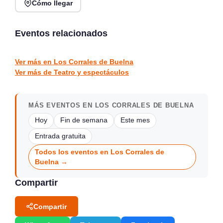
Cómo llegar
ZUMBA en Festival de
Embodied Machine:
las Naciones Santander
Muriel Romero y la IA en
2026
el Centro Botín
Eventos relacionados
Santander
Santander
TEATRO Y ESPECTÁCULOS
TEATRO Y ESPECTÁCULOS
Ver más en Los Corrales de Buelna
Ver más de Teatro y espectáculos
MÁS EVENTOS EN LOS CORRALES DE BUELNA
Hoy
Fin de semana
Este mes
Entrada gratuita
Todos los eventos en Los Corrales de
Buelna →
Compartir
Compartir