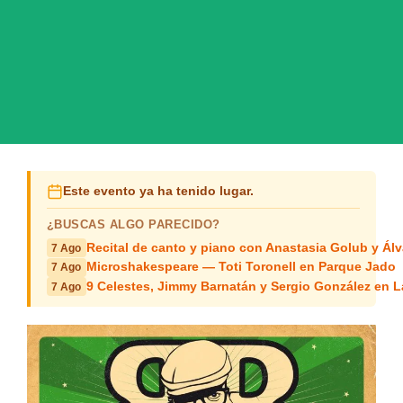
Este evento ya ha tenido lugar.
¿BUSCAS ALGO PARECIDO?
Recital de canto y piano con Anastasia Golub y Álv
7 Ago
Microshakespeare — Toti Toronell en Parque Jado
7 Ago
9 Celestes, Jimmy Barnatán y Sergio González en 
7 Ago