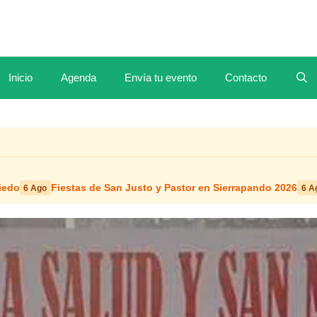
Inicio
Agenda
Envía tu evento
Contacto
iedo
Fiestas de San Justo y Pastor en Sierrapando 2026
6 Ago
6 A