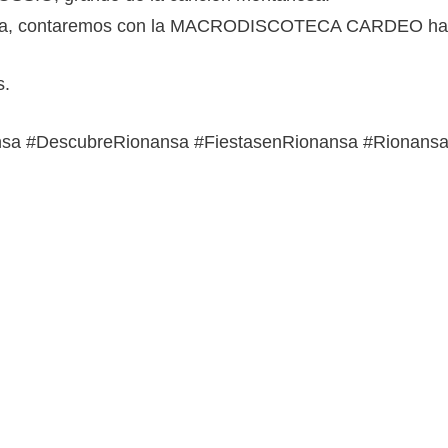
atrona, contaremos con la MACRODISCOTECA CARDEO has
s.
sa ‪#‎DescubreRionansa‬ ‪#‎FiestasenRionansa‬ ‪#‎Riona