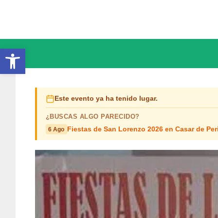
Saltar
al
contenido
Abrir barra de herramientas
Este evento ya ha tenido lugar.
¿BUSCAS ALGO PARECIDO?
Fiestas de San Lorenzo 2026 en Casar de Per
6 Ago