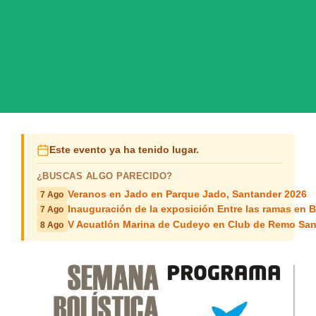
Este evento ya ha tenido lugar.
¿BUSCAS ALGO PARECIDO?
Veranos en Jado en Parque Jado, Santander 2026
7 Ago
Inauguración de la exposición Entre las ramas en B
7 Ago
V Acuatlón Marina de Cudeyo en Club de Remo San
8 Ago