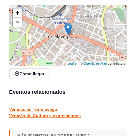
+
−
Leaflet
| ©
OpenStreetMap
contributors
Cómo llegar
XVI Feria Nacional de
Claves: acción creativa
Artesanía en Santander,
participativa en el Centro
Plaza Porticada
Botín
Eventos relacionados
Santander
Santander
CULTURA Y EXPOSICIONES
CULTURA Y EXPOSICIONES
Ver más en Torrelavega
Ver más de Cultura y exposiciones
MÁS EVENTOS EN TORRELAVEGA