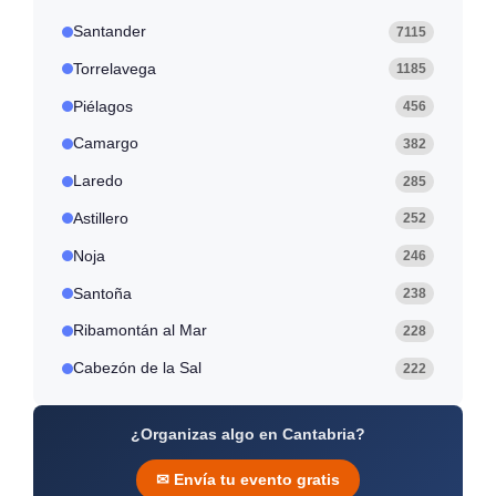
Santander
7115
Torrelavega
1185
Piélagos
456
Camargo
382
Laredo
285
Astillero
252
Noja
246
Santoña
238
Ribamontán al Mar
228
Cabezón de la Sal
222
¿Organizas algo en Cantabria?
✉ Envía tu evento gratis