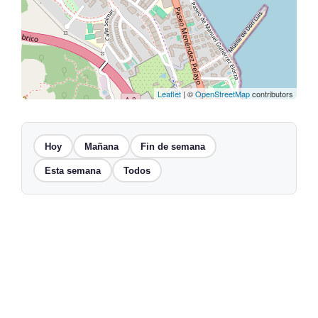
Leaflet
| ©
OpenStreetMap
contributors
Hoy
Mañana
Fin de semana
Esta semana
Todos