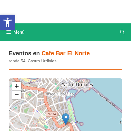
Saltar
al
Abrir barra de herramientas
contenido
Menú
Eventos en
Cafe Bar El Norte
ronda 54, Castro Urdiales
+
−