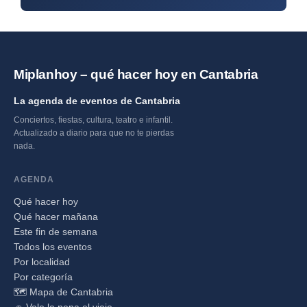
Miplanhoy – qué hacer hoy en Cantabria
La agenda de eventos de Cantabria
Conciertos, fiestas, cultura, teatro e infantil.
Actualizado a diario para que no te pierdas
nada.
AGENDA
Qué hacer hoy
Qué hacer mañana
Este fin de semana
Todos los eventos
Por localidad
Por categoría
🗺️ Mapa de Cantabria
🚗 Vale la pena el viaje