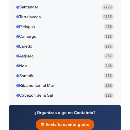
Santander
7128
Torrelavega
1185
Piélagos
456
Camargo
382
Laredo
285
Astillero
252
Noja
246
Santoña
238
Ribamontán al Mar
228
Cabezón de la Sal
222
¿Organizas algo en Cantabria?
✉ Envía tu evento gratis