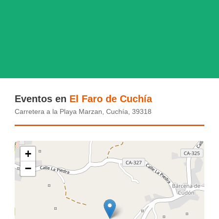
Eventos en
El Faro de Cuchía
Carretera a la Playa Marzan, Cuchía, 39318
+
−