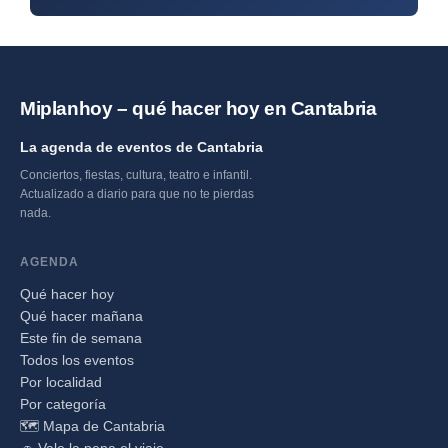
Miplanhoy – qué hacer hoy en Cantabria
La agenda de eventos de Cantabria
Conciertos, fiestas, cultura, teatro e infantil.
Actualizado a diario para que no te pierdas
nada.
AGENDA
Qué hacer hoy
Qué hacer mañana
Este fin de semana
Todos los eventos
Por localidad
Por categoría
🗺️ Mapa de Cantabria
🚗 Vale la pena el viaje