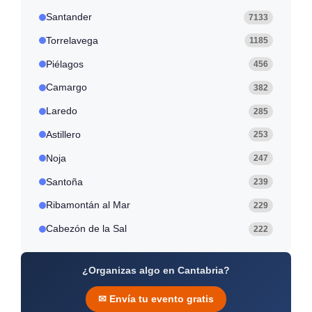
Santander
7133
Torrelavega
1185
Piélagos
456
Camargo
382
Laredo
285
Astillero
253
Noja
247
Santoña
239
Ribamontán al Mar
229
Cabezón de la Sal
222
¿Organizas algo en Cantabria?
✉ Envía tu evento gratis