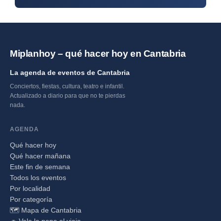
Miplanhoy – qué hacer hoy en Cantabria
La agenda de eventos de Cantabria
Conciertos, fiestas, cultura, teatro e infantil.
Actualizado a diario para que no te pierdas
nada.
AGENDA
Qué hacer hoy
Qué hacer mañana
Este fin de semana
Todos los eventos
Por localidad
Por categoría
🗺️ Mapa de Cantabria
🚗 Vale la pena el viaje