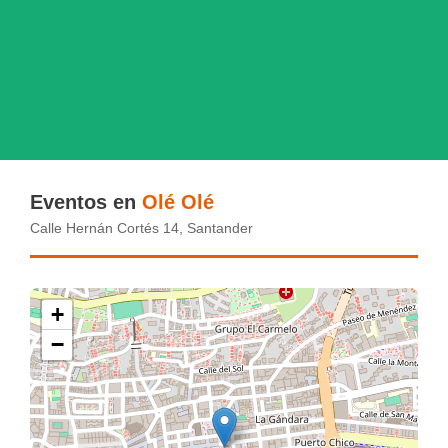
Eventos en
Olé Olé
Calle Hernán Cortés 14, Santander
+
−