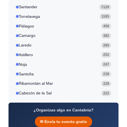
Santander
7129
Torrelavega
1185
Piélagos
456
Camargo
382
Laredo
285
Astillero
252
Noja
247
Santoña
238
Ribamontán al Mar
228
Cabezón de la Sal
222
¿Organizas algo en Cantabria?
✉ Envía tu evento gratis