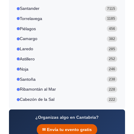
Santander
7115
Torrelavega
1185
Piélagos
456
Camargo
382
Laredo
285
Astillero
252
Noja
246
Santoña
238
Ribamontán al Mar
228
Cabezón de la Sal
222
¿Organizas algo en Cantabria?
✉ Envía tu evento gratis