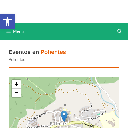
Saltar
al
Abrir barra de herramientas
contenido
Menú
Eventos en
Polientes
Polientes
+
−