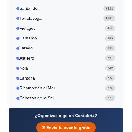
Santander
7115
Torrelavega
1185
Piélagos
456
Camargo
382
Laredo
285
Astillero
252
Noja
246
Santoña
238
Ribamontán al Mar
228
Cabezón de la Sal
222
¿Organizas algo en Cantabria?
✉ Envía tu evento gratis