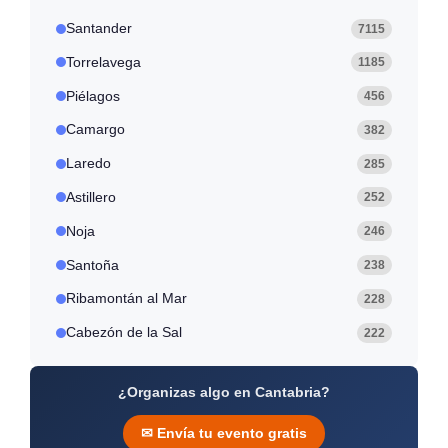
Santander
7115
Torrelavega
1185
Piélagos
456
Camargo
382
Laredo
285
Astillero
252
Noja
246
Santoña
238
Ribamontán al Mar
228
Cabezón de la Sal
222
¿Organizas algo en Cantabria?
✉ Envía tu evento gratis