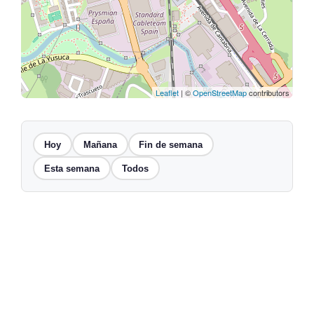
Leaflet
| ©
OpenStreetMap
contributors
Hoy
Mañana
Fin de semana
Esta semana
Todos