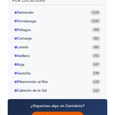
POR LOCALIDAD
Santander
7129
Torrelavega
1185
Piélagos
456
Camargo
382
Laredo
285
Astillero
252
Noja
247
Santoña
238
Ribamontán al Mar
228
Cabezón de la Sal
222
¿Organizas algo en Cantabria?