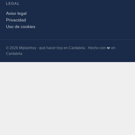
LEGAL
Aviso legal
Privacidad
Uso de cookies
© 2026 Miplanhoy - qué hacer hoy en Cantabria · Hecho con ❤️ en
Cantabria