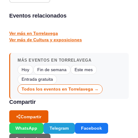
Exposición Recuerdos
XVI Feria Nacional de
de Marina ÓÁZ en Finca-
Artesanía en Santander,
Museo Marqués de
Plaza Porticada
Eventos relacionados
Valdecilla
Solares
Santander
CULTURA Y EXPOSICIONES
CULTURA Y EXPOSICIONES
Ver más en Torrelavega
Ver más de Cultura y exposiciones
MÁS EVENTOS EN TORRELAVEGA
Hoy
Fin de semana
Este mes
Entrada gratuita
Todos los eventos en Torrelavega →
Compartir
Compartir
WhatsApp
Telegram
Facebook