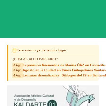
Este evento ya ha tenido lugar.
¿BUSCAS ALGO PARECIDO?
Exposición Recuerdos de Marina ÓÁZ en Finca-Mus
6 Ago
Agosto en la Ciudad en Cines Embajadores Santan
6 Ago
Lecturas dramatizadas: Diálogos del 27 en Santand
6 Ago