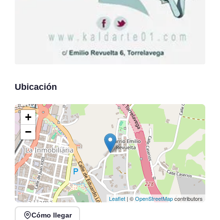
Ubicación
+
−
Leaflet
| ©
OpenStreetMap
contributors
Cómo llegar