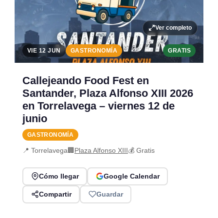
Ver completo
VIE 12 JUN
GASTRONOMÍA
GRATIS
Callejeando Food Fest en
Santander, Plaza Alfonso XIII 2026
en Torrelavega – viernes 12 de
junio
GASTRONOMÍA
📍 Torrelavega
🏢
Plaza Alfonso XIII
💰 Gratis
Cómo llegar
Google Calendar
Compartir
Guardar