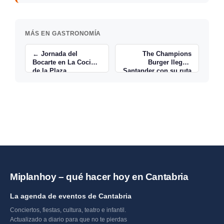
MÁS EN GASTRONOMÍA
← Jornada del
The Champions
Bocarte en La Cocina
Burger llega a
de la Plaza,
Santander con su ruta
Santander 2026
California Dreaming
→
Miplanhoy – qué hacer hoy en Cantabria
La agenda de eventos de Cantabria
Conciertos, fiestas, cultura, teatro e infantil.
Actualizado a diario para que no te pierdas