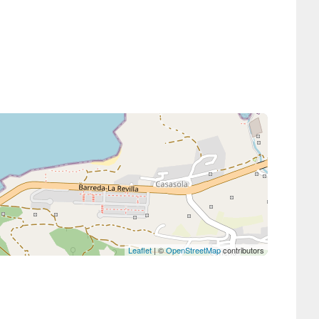
Leaflet
| ©
OpenStreetMap
contributors