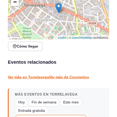
−
Leaflet
| ©
OpenStreetMap
contributors
Cómo llegar
Verano Mix Fiesta de
Noches de Conciertos en
Blanco en Escenario
Piélagos, ciclo de música
Santander
en directo
Eventos relacionados
Santander
Piélagos
CONCIERTOS
CONCIERTOS
Ver más en Torrelavega
Ver más de Conciertos
MÁS EVENTOS EN TORRELAVEGA
Hoy
Fin de semana
Este mes
Entrada gratuita