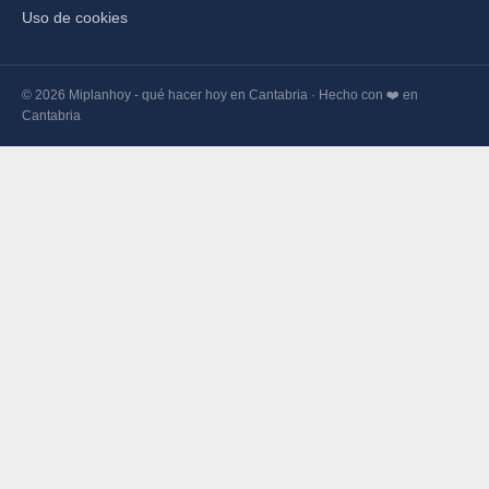
Uso de cookies
© 2026 Miplanhoy - qué hacer hoy en Cantabria · Hecho con ❤️ en
Cantabria