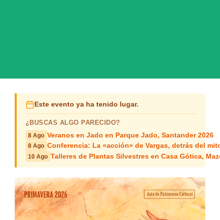
Este evento ya ha tenido lugar.
¿BUSCAS ALGO PARECIDO?
Veranos en Jado en Parque Jado, Santander 2026
8 Ago
Conferencia: La «acción» de Vargas, detrás del mit
8 Ago
Talleres de Plantas Silvestres en Casa Gótica, Ma
10 Ago