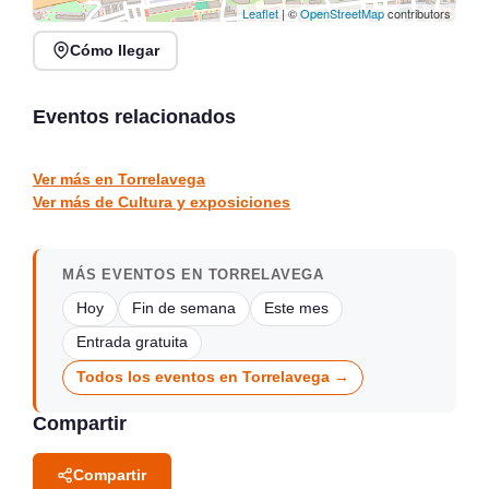
Leaflet
| ©
OpenStreetMap
contributors
Cómo llegar
Veranos en Jado en
Conferencia: La
Parque Jado, Santander
«acción» de Vargas,
2026
detrás del mito
Eventos relacionados
Santander
vargas
CULTURA Y EXPOSICIONES
CULTURA Y EXPOSICIONES
Ver más en Torrelavega
Ver más de Cultura y exposiciones
MÁS EVENTOS EN TORRELAVEGA
Hoy
Fin de semana
Este mes
Entrada gratuita
Todos los eventos en Torrelavega →
Compartir
Compartir