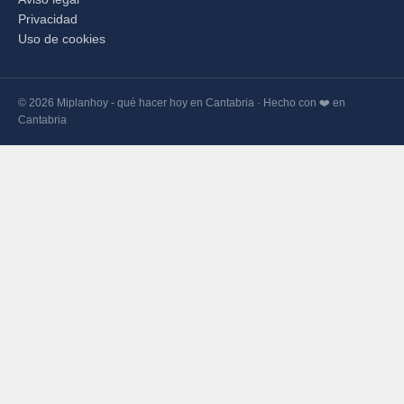
Privacidad
Uso de cookies
© 2026 Miplanhoy - qué hacer hoy en Cantabria · Hecho con ❤️ en
Cantabria