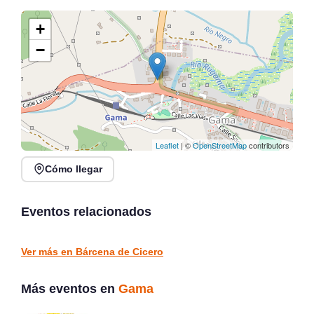
+
−
Leaflet
| ©
OpenStreetMap
contributors
Cómo llegar
Rosana Garín en directo
Concierto de Jorge
en Kiosco de la Alameda,
Gispert en Salón de
Colindres
Actos Gama
Eventos relacionados
Colindres
Gama
CONCIERTOS
CONCIERTOS
Ver más en Bárcena de Cicero
Más eventos en
Gama