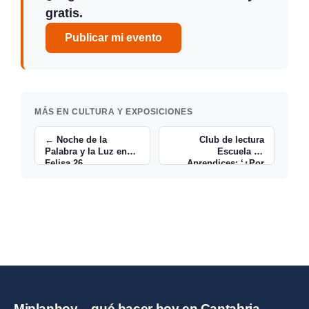
gratis.
Publicar mi evento
MÁS EN CULTURA Y EXPOSICIONES
← Noche de la
Club de lectura
Palabra y la Luz en
Escuela de
Felisa 26
Aprendices: ‘¿Por
qué son tan lindos
los caballos?’ →
Miplanhoy – qué hacer hoy en Cantabria