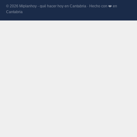
© 2026 Miplanhoy - qué hacer hoy en Cantabria · Hecho con ❤️ en
Cantabria