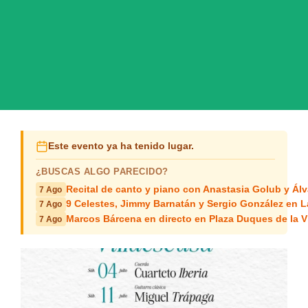
Este evento ya ha tenido lugar.
¿BUSCAS ALGO PARECIDO?
Recital de canto y piano con Anastasia Golub y Álv
7 Ago
9 Celestes, Jimmy Barnatán y Sergio González en 
7 Ago
Marcos Bárcena en directo en Plaza Duques de la Vi
7 Ago