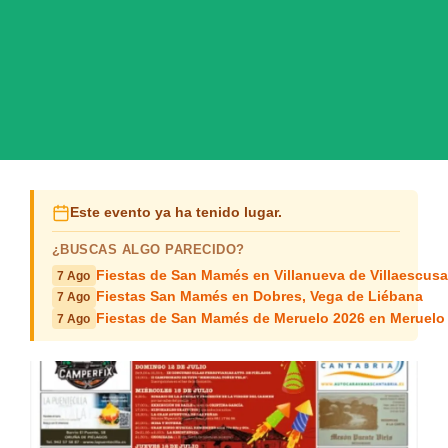
Este evento ya ha tenido lugar.
¿BUSCAS ALGO PARECIDO?
Fiestas de San Mamés en Villanueva de Villaescusa
7 Ago
Fiestas San Mamés en Dobres, Vega de Liébana
7 Ago
Fiestas de San Mamés de Meruelo 2026 en Meruelo
7 Ago