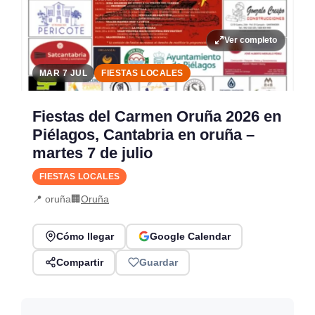
Ver completo
MAR 7 JUL
FIESTAS LOCALES
Fiestas del Carmen Oruña 2026 en
Piélagos, Cantabria en oruña –
martes 7 de julio
FIESTAS LOCALES
📍 oruña
🏢
Oruña
Cómo llegar
Google Calendar
Compartir
Guardar