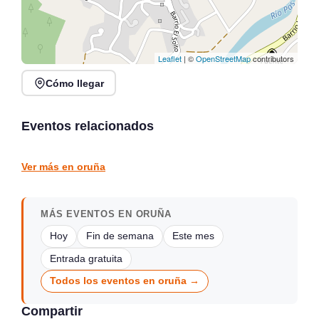
Leaflet
| ©
OpenStreetMap
contributors
Cómo llegar
Fiesta del Turista en
Arredondo, 7 al 9 de
Fiesta de la Hierba 2026
agosto 2026
en La Edilla, Rasines
Eventos relacionados
Arredondo
La Edilla
FIESTAS LOCALES
FIESTAS LOCALES
Ver más en oruña
MÁS EVENTOS EN ORUÑA
Hoy
Fin de semana
Este mes
Entrada gratuita
Todos los eventos en oruña →
Compartir