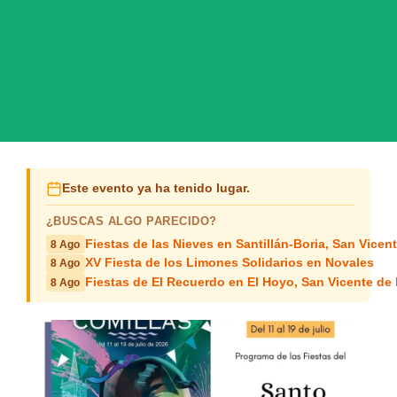
Este evento ya ha tenido lugar.
¿BUSCAS ALGO PARECIDO?
Fiestas de las Nieves en Santillán-Boria, San Vicen
8 Ago
XV Fiesta de los Limones Solidarios en Novales
8 Ago
Fiestas de El Recuerdo en El Hoyo, San Vicente de 
8 Ago