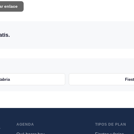
ar enlace
tis.
tabria
Fies
AGENDA
TIPOS DE PLAN
a