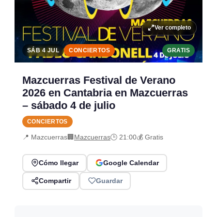
Ver completo
SÁB 4 JUL
CONCIERTOS
GRATIS
Mazcuerras Festival de Verano
2026 en Cantabria en Mazcuerras
– sábado 4 de julio
CONCIERTOS
📍 Mazcuerras
🏢
Mazcuerras
🕒 21:00
💰 Gratis
Cómo llegar
Google Calendar
Compartir
Guardar