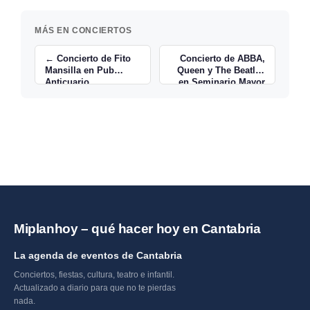
MÁS EN CONCIERTOS
← Concierto de Fito
Concierto de ABBA,
Mansilla en Pub
Queen y The Beatles
Anticuario
en Seminario Mayor
→
Miplanhoy – qué hacer hoy en Cantabria
La agenda de eventos de Cantabria
Conciertos, fiestas, cultura, teatro e infantil.
Actualizado a diario para que no te pierdas
nada.