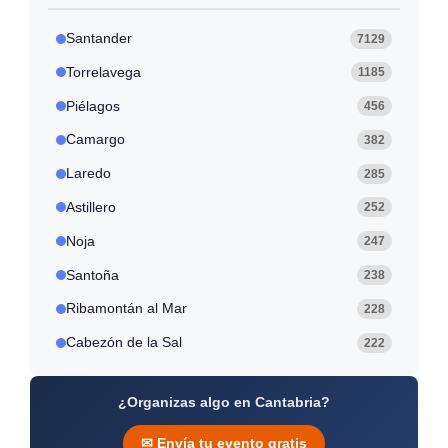
i
o
r
r
u
D
l
i
a
a
r
Santander
7129
a
z
l
e
o
e
a
Torrelavega
1185
s
m
i
Piélagos
456
n
g
Camargo
382
Laredo
285
Astillero
252
Noja
247
Santoña
238
Ribamontán al Mar
228
Cabezón de la Sal
222
¿Organizas algo en Cantabria?
✉ Envía tu evento gratis