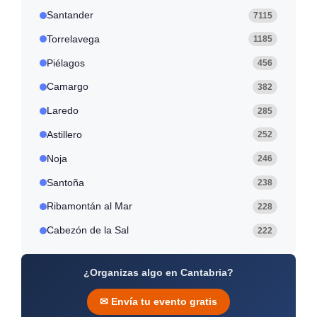
n
l
s
g
Santander
7115
S
a
Torrelavega
1185
r
d
Piélagos
456
i
n
Camargo
382
e
r
Laredo
285
o
Astillero
252
Noja
246
Santoña
238
Ribamontán al Mar
228
Cabezón de la Sal
222
¿Organizas algo en Cantabria?
✉ Envía tu evento gratis