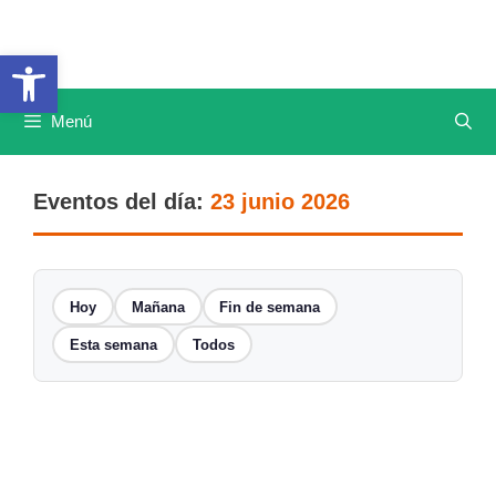
Saltar
al
Abrir barra de herramientas
contenido
Menú
Eventos del día:
23 junio 2026
Hoy
Mañana
Fin de semana
Esta semana
Todos