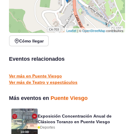
Leaflet
| ©
OpenStreetMap
contributors
Cómo llegar
Agosto en la Ciudad en
Lecturas dramatizadas:
Cines Embajadores
Diálogos del 27 en
Santander 2026
Santander
Eventos relacionados
Santander
Santander
TEATRO Y ESPECTÁCULOS
TEATRO Y ESPECTÁCULOS
Ver más en Puente Viesgo
Ver más de Teatro y espectáculos
Más eventos en
Puente Viesgo
Exposición Concentración Anual de
Clásicos Toranzo en Puente Viesgo
Deportes
10:00