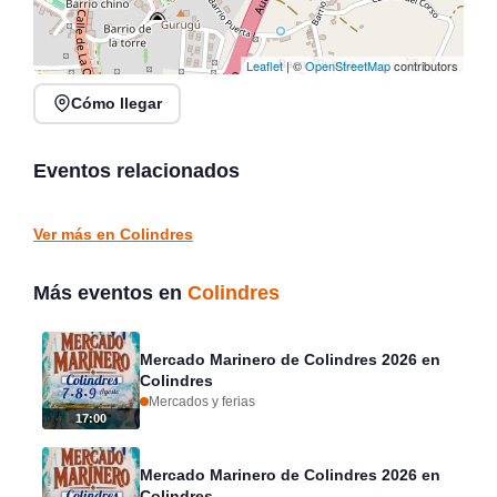
Leaflet
| ©
OpenStreetMap
contributors
Cómo llegar
Noches de Conciertos en
Jack Moore Band en
Piélagos, ciclo de música
directo en Sarón
en directo
Eventos relacionados
Sarón
Piélagos
CONCIERTOS
CONCIERTOS
Ver más en Colindres
Más eventos en
Colindres
Mercado Marinero de Colindres 2026 en
Colindres
Mercados y ferias
17:00
Mercado Marinero de Colindres 2026 en
Colindres