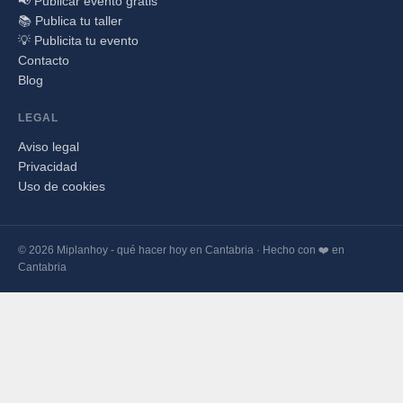
📢 Publicar evento gratis
📚 Publica tu taller
💡 Publicita tu evento
Contacto
Blog
LEGAL
Aviso legal
Privacidad
Uso de cookies
© 2026 Miplanhoy - qué hacer hoy en Cantabria · Hecho con ❤️ en
Cantabria