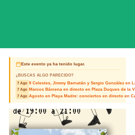
Este evento ya ha tenido lugar.
¿BUSCAS ALGO PARECIDO?
9 Celestes, Jimmy Barnatán y Sergio González en 
7 Ago
Marcos Bárcena en directo en Plaza Duques de la Vi
7 Ago
Agosto en Playa Madre: conciertos en directo en C
7 Ago