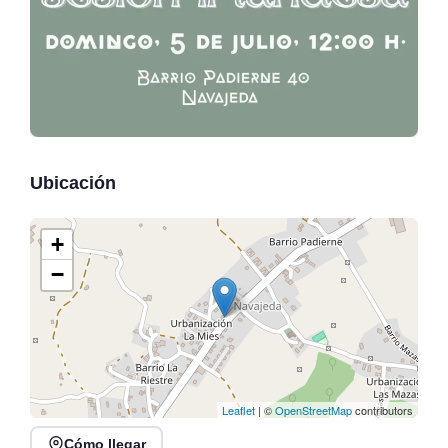
Ubicación
+
−
Leaflet
| ©
OpenStreetMap
contributors
Cómo llegar