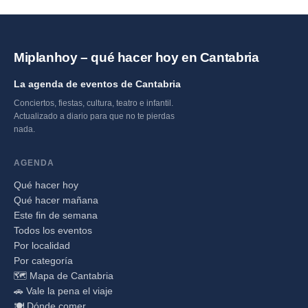
Miplanhoy – qué hacer hoy en Cantabria
La agenda de eventos de Cantabria
Conciertos, fiestas, cultura, teatro e infantil.
Actualizado a diario para que no te pierdas
nada.
AGENDA
Qué hacer hoy
Qué hacer mañana
Este fin de semana
Todos los eventos
Por localidad
Por categoría
🗺️ Mapa de Cantabria
🚗 Vale la pena el viaje
🍽️ Dónde comer