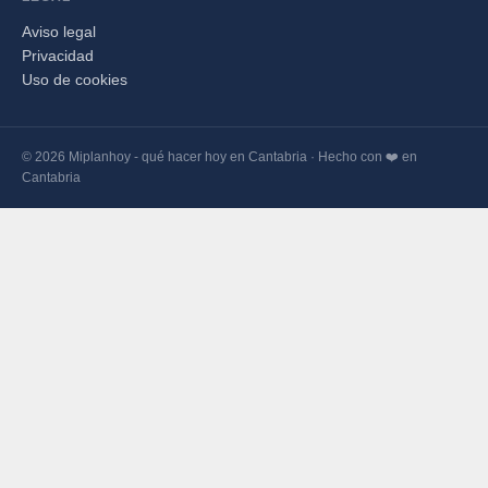
Aviso legal
Privacidad
Uso de cookies
© 2026 Miplanhoy - qué hacer hoy en Cantabria · Hecho con ❤️ en
Cantabria