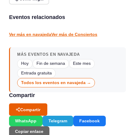
Noches de Conciertos en
Jack Moore Band en
Piélagos, ciclo de música
directo en Sarón
en directo
Eventos relacionados
Sarón
Piélagos
CONCIERTOS
CONCIERTOS
Ver más en navajeda
Ver más de Conciertos
MÁS EVENTOS EN NAVAJEDA
Hoy
Fin de semana
Este mes
Entrada gratuita
Todos los eventos en navajeda →
Compartir
Compartir
WhatsApp
Telegram
Facebook
Copiar enlace