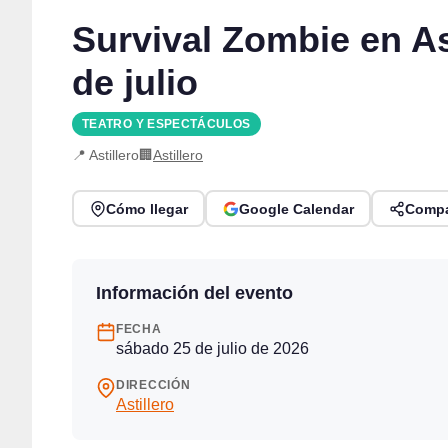
Survival Zombie en As
de julio
TEATRO Y ESPECTÁCULOS
📍 Astillero
🏢
Astillero
Cómo llegar
Google Calendar
Compa
Información del evento
FECHA
sábado 25 de julio de 2026
DIRECCIÓN
Astillero