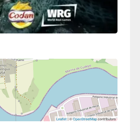
Leaflet
| ©
OpenStreetMap
contributors
SLOW SANTANDER POLE DANCE en Festival de las