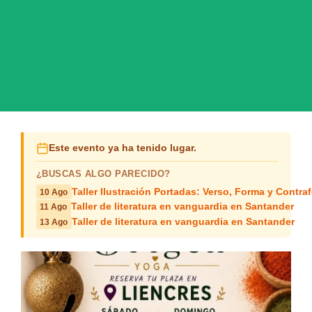
Este evento ya ha tenido lugar.
¿BUSCAS ALGO PARECIDO?
Taller Ilustración Portadas: Verso, Forma y Contra
10 Ago
Taller de literatura en vanguardia en Santander
11 Ago
Taller de literatura en vanguardia en Santander
13 Ago