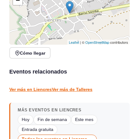
−
Leaflet
| ©
OpenStreetMap
contributors
Cómo llegar
Taller Ilustración
Portadas: Verso, Forma y
Clase de Barré y Brunch
Contraforma
Eventos relacionados
Santander
Santander
TALLERES
TALLERES
Ver más en Liencres
Ver más de Talleres
MÁS EVENTOS EN LIENCRES
Hoy
Fin de semana
Este mes
Entrada gratuita