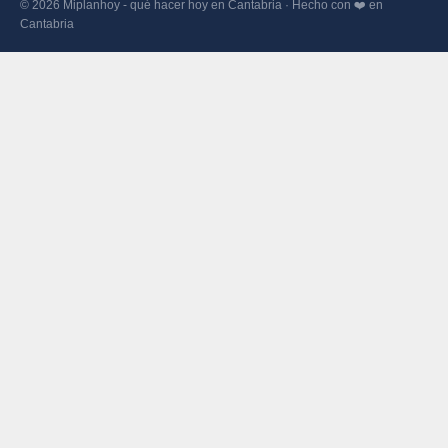
© 2026 Miplanhoy - qué hacer hoy en Cantabria · Hecho con ❤️ en
Cantabria