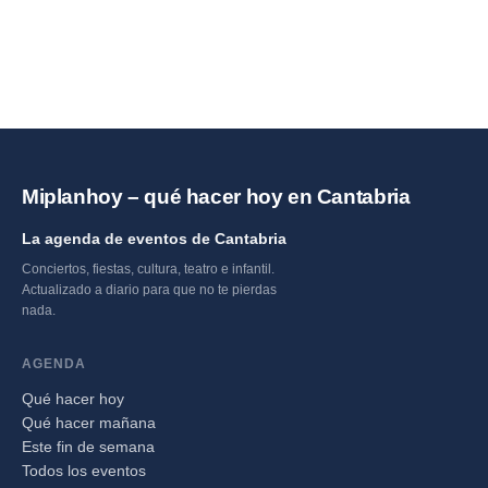
Canal, Bezana
Umma
Lorenzo 2026 en Casar
Luey
Mioño
FIESTAS LOCALES
CONCIERTOS
Lang Valley en directo
directo en Cantabria
Santa Cruz de Bezana
Santander
CONCIERTOS
CONCIERTOS
de Periedo
en Camping Ramales
2026
Isla
FIESTAS LOCALES
Casar de periedo
CONCIERTOS
FIESTAS LOCALES
CONCIERTOS
CONCIERTOS
CONCIERTOS
CONCIERTOS
FIESTAS LOCALES
Miplanhoy – qué hacer hoy en Cantabria
La agenda de eventos de Cantabria
Conciertos, fiestas, cultura, teatro e infantil.
Actualizado a diario para que no te pierdas
nada.
AGENDA
Qué hacer hoy
Qué hacer mañana
Este fin de semana
Todos los eventos